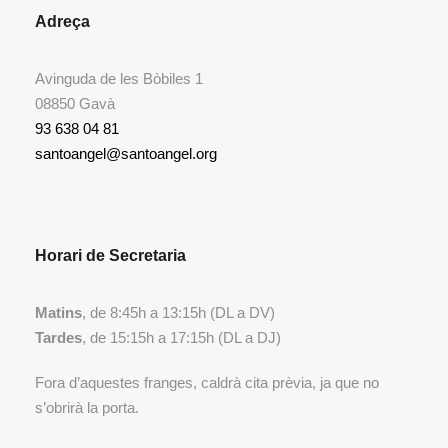
Adreça
Avinguda de les Bòbiles 1
08850 Gavà
93 638 04 81
santoangel@santoangel.org
Horari de Secretaria
Matins
, de 8:45h a 13:15h (DL a DV)
Tardes
, de 15:15h a 17:15h (DL a DJ)
Fora d’aquestes franges, caldrà cita prèvia, ja que no
s’obrirà la porta.