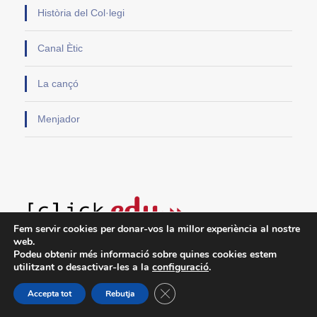
Història del Col·legi
Canal Ètic
La cançó
Menjador
Fem servir cookies per donar-vos la millor experiència al nostre
web.
Usuari
Podeu obtenir més informació sobre quines cookies estem
utilitzant o desactivar-les a la
configuració
.
Contrasenya
Tanca el bàner de galetes RGPD
Accepta tot
Rebutja