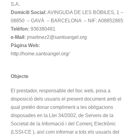
S.A.
Domicili Social:
AVINGUDA DE LES BÒBILES, 1 –
08850 – GAVÀ – BARCELONA – NIF: A08852865
Telèfon:
936380481
e-Mail:
jmartinez2@santoangel.org
Pàgina Web:
http://home.santoangel.org/
Objecte
El prestador, responsable del lloc web, posa a
disposició dels usuaris el present document amb el
qual pretén donar compliment a les obligacions
disposades en la Llei 34/2002, de Serveis de la
Societat de la Informació i del Comerç Electrònic
(LSSI-CE ), així com informar a tots els usuaris del