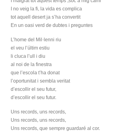
I malgrat tot aquest temps ,sóc a mig camí
I no veig la fi, la vida es complica
tot aquell desert ja s’ha convertit
En un oasi verd de dubtes i preguntes
L’home del Mil·lenni riu
el veu l’últim estiu
li cluca l’ull i diu
al noi de la finestra
que l’escola t’ha donat
l’oportunitat i sembla veritat
d’escollir el seu futur,
d’escollir el seu futur.
Uns records, uns records,
Uns records, uns records,
Uns records, que sempre guardaré al cor.