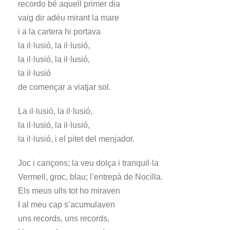
recordo bé aquell primer dia
o
vaig dir adéu mirant la mare
r
i a la cartera hi portava
d
la il·lusió, la il·lusió,
'
la il·lusió, la il·lusió,
à
la il·lusió
u
de començar a viatjar sol.
d
i
La il·lusió, la il·lusió,
o
la il·lusió, la il·lusió,
la il·lusió, i el pitet del menjador.
Joc i cançons; la veu dolça i tranquil·la
Vermell, groc, blau; l’entrepà de Nocilla.
Els meus ulls tot ho miraven
I al meu cap s’acumulaven
uns records, uns records,