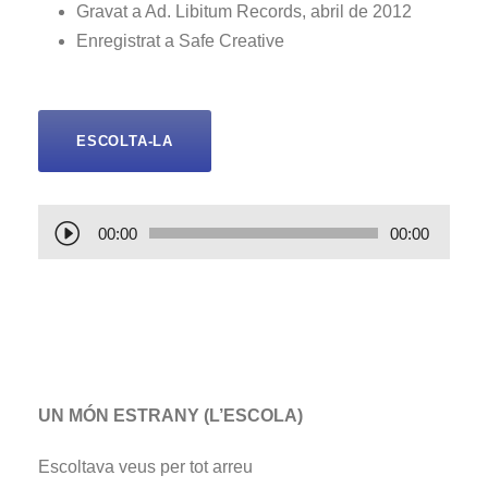
Gravat a Ad. Libitum Records, abril de 2012
Enregistrat a Safe Creative
ESCOLTA-LA
R
00:00
00:00
e
p
r
o
d
u
UN MÓN ESTRANY (L’ESCOLA)
c
Escoltava veus per tot arreu
t