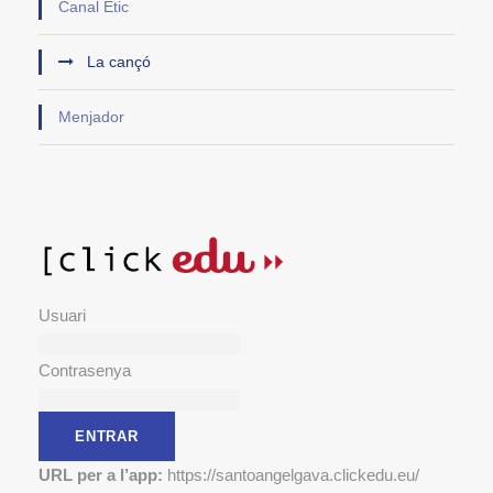
Canal Ètic
La cançó
Menjador
Usuari
Contrasenya
URL per a l’app:
https://santoangelgava.clickedu.eu/