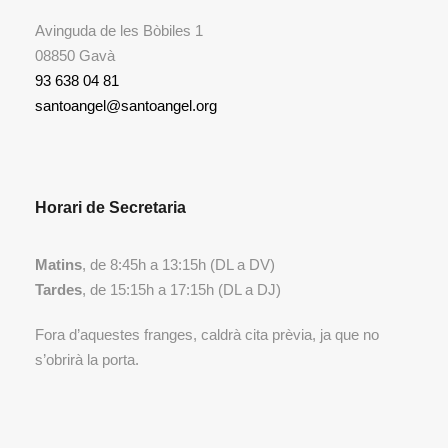
Avinguda de les Bòbiles 1
08850 Gavà
93 638 04 81
santoangel@santoangel.org
Horari de Secretaria
Matins
, de 8:45h a 13:15h (DL a DV)
Tardes
, de 15:15h a 17:15h (DL a DJ)
Fora d’aquestes franges, caldrà cita prèvia, ja que no
s’obrirà la porta.